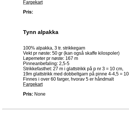
Fargekart
Pris:
Tynn alpakka
100% alpakka, 3 tr. strikkegarn
Vekt pr nøste: 50 gr (kan også skaffe kilospoler)
Løpemeter pr nøste: 167 m
Pinneanbefaling: 2,5-5
Strikkefasthet: 27 m i glattstrikk på p nr 3 = 10 cm,
19m glattstrikk med dobbeltgarn på pinne 4-4,5 = 1
Finnes i over 60 farger, hvorav 5 er håndmalt
Fargekart
Pris:
None