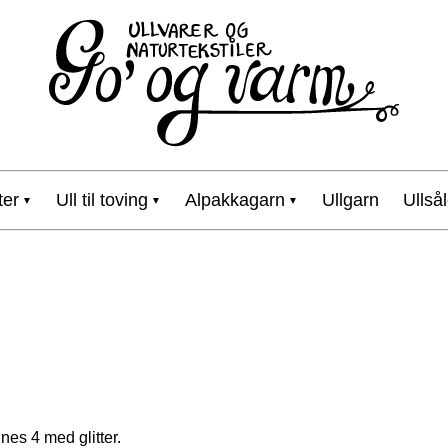
ter
Ull til toving
Alpakkagarn
Ullgarn
Ullsål
nnes 4 med glitter.